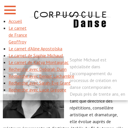
SOPHIE MICHAUD
Accueil
Le carnet
Home
/
Équipes
/
Sophie Michaud
de France
Geoffroy
Le carnet d’Aline Apostolska
Le carnet de Sophie Michaud
Sophie Michaud est
Le carnet de Katya Montaignac
spécialisée dans
Recherche avec Deborah Dunn
l’accompagnement du
Recherche avec Benoit Lachambre
processus de création en
Recherche avec Sarah-Ève Grant
danse contemporaine.
Recherche avec Lucie Grégoire
Depuis près de trente ans, en
tant que directrice des
répétitions, conseillère
artistique et dramaturge,
elle évolue auprès de