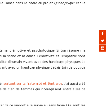
ule Danse dans le cadre du projet
Quadriptyque
est la
lement émotive et psychologique. Si l’on résume ma
s la scène et la danse. L’émotivité et l’empathie sont
alité d’humain vivant avec des handicaps physiques. Je
ant avec un handicap physique. J’étais loin de pouvoir
.
té,
surtout sur la fraternité et l'entraide
. J’ai aussi créé
e de clan de femmes qui interagissent entre elles de
er de ce rapport à la survie au sens large. Qui sont les