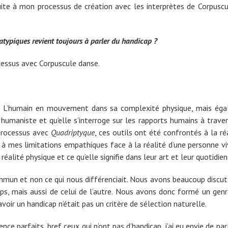
uite à mon processus de création avec les interprètes de Corpusc
typiques revient toujours à parler du handicap ?
ocessus avec Corpuscule danse.
e. L’humain en mouvement dans sa complexité physique, mais éga
 humaniste et qu’elle s’interroge sur les rapports humains à traver
 processus avec
Quadriptyque
, ces outils ont été confrontés à la ré
à mes limitations empathiques face à la réalité d’une personne viv
alité physique et ce qu’elle signifie dans leur art et leur quotidien
mmun et non ce qui nous différenciait. Nous avons beaucoup discu
ps, mais aussi de celui de l’autre. Nous avons donc formé un genr
 avoir un handicap n’était pas un critère de sélection naturelle.
 parfaits, bref ceux qui n’ont pas d’handicap, j’ai eu envie de parl