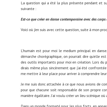
La question qui a été la plus présente pendant et s
suivante :
Est-ce que créer en danse contemporaine avec des corps a
Voici où j’en suis avec cette question, suite à mon pr
L’humain est pour moi le medium principal en dans
démarche chorégraphique, on pourrait dire qu’elle est
des outils importants pour moi en création. Lors du
dirais même plus sincèrement que j’ai été confrontée 
me mettre à leur place pour arriver à comprendre leur ré
Je me suis donc attachée à ce que nous avions de co
pour que chacune soit responsable de son propre cor
manière égalitaire. J’ai voulu créer un lieu scénique où
Dans un monde formaté pour les plus forts, en apparence