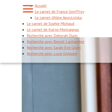
Accueil
Le carnet de France Geoffroy
Le carnet d’Aline Apostolska
Le carnet de Sophie Michaud
Le carnet de Katya Montaignac
Recherche avec Deborah Dunn
Recherche avec Benoit Lachambre
Recherche avec Sarah-Ève Grant
Recherche avec Lucie Grégoire