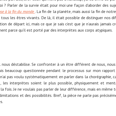
i ? Parler de la survie était pour moi une façon d’aborder des sujet
nse à la fin du monde
. La fin de la planète, mais aussi la fin de no
s les êtres vivants. De là, il était possible de distinguer nos dif
stion de départ ici, mais ce que je sais c’est que je n’aurais jamais
ment parce qu’il est porté par des interprètes aux corps atypiques.
il nous déstabilise. Se confronter à un être différent de nous, nous
 suis beaucoup questionnée pendant le processus sur mon rapport
n’ai pas voulu systématiquement en parler dans la chorégraphie, car 
 les interprètes soient le plus possible, physiquement et ment
la fois. Je ne voulais pas parler de leur différence, mais en même 
imitations et des possibilités. Bref, la pièce ne parle pas précisém
s.