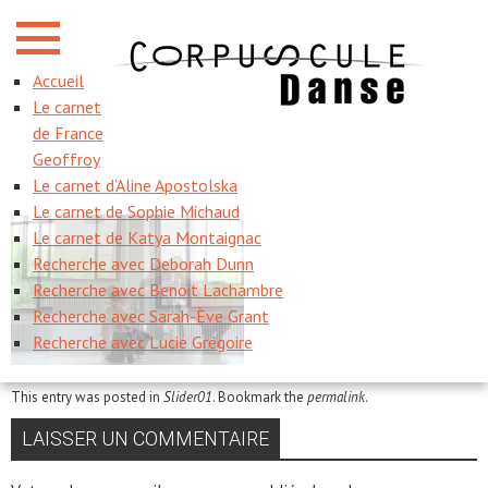
QUADRIPTYQUE
Accueil
Le carnet
Home
/
Slider01
/
Quadriptyque
de France
Geoffroy
Le carnet d’Aline Apostolska
Le carnet de Sophie Michaud
Le carnet de Katya Montaignac
Recherche avec Deborah Dunn
Recherche avec Benoit Lachambre
Recherche avec Sarah-Ève Grant
Recherche avec Lucie Grégoire
This entry was posted in
Slider01
. Bookmark the
permalink
.
LAISSER UN COMMENTAIRE