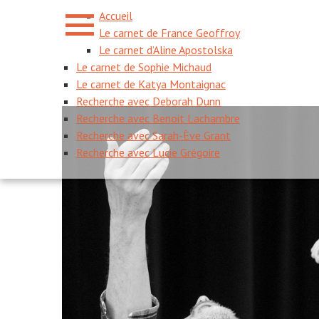
Accueil
Le carnet de France Geoffroy
Le carnet d’Aline Apostolska
Le carnet de Sophie Michaud
Le carnet de Katya Montaignac
Recherche avec Deborah Dunn
Recherche avec Benoit Lachambre
Recherche avec Sarah-Ève Grant
Recherche avec Lucie Grégoire