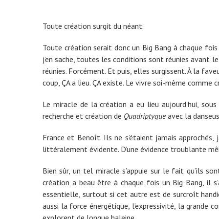
Toute création surgit du néant.
Toute création serait donc un Big Bang à chaque fois 
j’en sache, toutes les conditions sont réunies avant le
réunies. Forcément. Et puis, elles surgissent. À la fa
coup, ÇA a lieu. ÇA existe. Le vivre soi-même comme cr
Le miracle de la création a eu lieu aujourd’hui, so
recherche et création de
Quadriptyque
avec la danseus
France et Benoît. Ils ne s’étaient jamais approchés, 
littéralement évidente. D’une évidence troublante mê
Bien sûr, un tel miracle s’appuie sur le fait qu’ils 
création a beau être à chaque fois un Big Bang, il s
essentielle, surtout si cet autre est de surcroît hand
aussi la force énergétique, l’expressivité, la grande
explorent de longue haleine.