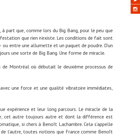
i, à part que, comme lors du Big Bang, pour le peu que
festation que rien n’existe. Les conditions de fait sont
é – ou entre une allumette et un paquet de poudre. D’un
ujours une sorte de Big Bang. Une forme de miracle.
rts de Montréal où débutait le deuxième processus de
, avec une force et une qualité vibratoire immédiates,
gue expérience et leur long parcours. Le miracle de la
e, cet autre toujours autre et dont la différence est
 somatique, si chers à Benoît Lachambre. Cela s’appelle
rps de l’autre, toutes notions que France comme Benoît