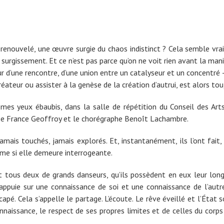
renouvelé, une œuvre surgie du chaos indistinct ? Cela semble vra
 surgissement. Et ce n’est pas parce qu’on ne voit rien avant la mani
veur d’une rencontre, d’une union entre un catalyseur et un concentr
éateur ou assister à la genèse de la création d’autrui, est alors to
us mes yeux ébaubis, dans la salle de répétition du Conseil des A
e France Geoffroy et le chorégraphe Benoît Lachambre.
jamais touchés, jamais explorés. Et, instantanément, ils l’ont fait
me si elle demeure interrogeante.
sont tous deux de grands danseurs, qu’ils possèdent en eux leur lon
’appuie sur une connaissance de soi et une connaissance de l’autr
icapé. Cela s’appelle le partage. L’écoute. Le rêve éveillé et l’État
 connaissance, le respect de ses propres limites et de celles du co